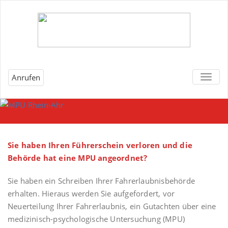
Anrufen
T
O
G
G
L
E
Sie haben Ihren Führerschein verloren und die
N
Behörde hat eine MPU angeordnet?
A
Sie haben ein Schreiben Ihrer Fahrerlaubnisbehörde
V
erhalten. Hieraus werden Sie aufgefordert, vor
I
Neuerteilung Ihrer Fahrerlaubnis, ein Gutachten über eine
G
medizinisch-psychologische Untersuchung (MPU)
A