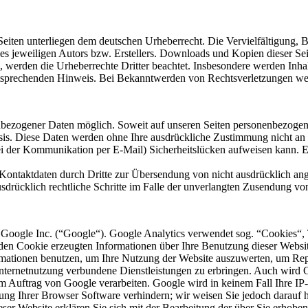
n Seiten unterliegen dem deutschen Urheberrecht. Die Vervielfältigung,
 jeweiligen Autors bzw. Erstellers. Downloads und Kopien dieser Seite
n, werden die Urheberrechte Dritter beachtet. Insbesondere werden Inhal
tsprechenden Hinweis. Bei Bekanntwerden von Rechtsverletzungen wer
nbezogener Daten möglich. Soweit auf unseren Seiten personenbezogen
 Basis. Diese Daten werden ohne Ihre ausdrückliche Zustimmung nicht an
ei der Kommunikation per E-Mail) Sicherheitslücken aufweisen kann. Ei
ontaktdaten durch Dritte zur Übersendung von nicht ausdrücklich ang
ausdrücklich rechtliche Schritte im Falle der unverlangten Zusendung 
 Google Inc. (“Google“). Google Analytics verwendet sog. “Cookies“, 
en Cookie erzeugten Informationen über Ihre Benutzung dieser Website
mationen benutzen, um Ihre Nutzung der Website auszuwerten, um Repor
ternetnutzung verbundene Dienstleistungen zu erbringen. Auch wird Go
n im Auftrag von Google verarbeiten. Google wird in keinem Fall Ihre I
lung Ihrer Browser Software verhindern; wir weisen Sie jedoch darauf h
ser Website erklären Sie sich mit der Bearbeitung der über Sie erhob