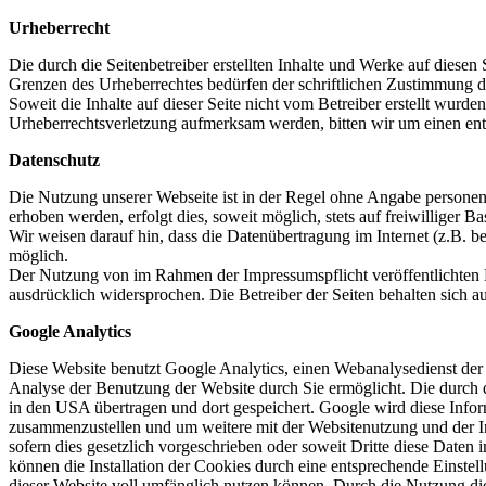
Urheberrecht
Die durch die Seitenbetreiber erstellten Inhalte und Werke auf diese
Grenzen des Urheberrechtes bedürfen der schriftlichen Zustimmung des
Soweit die Inhalte auf dieser Seite nicht vom Betreiber erstellt wurde
Urheberrechtsverletzung aufmerksam werden, bitten wir um einen en
Datenschutz
Die Nutzung unserer Webseite ist in der Regel ohne Angabe persone
erhoben werden, erfolgt dies, soweit möglich, stets auf freiwilliger
Wir weisen darauf hin, dass die Datenübertragung im Internet (z.B. b
möglich.
Der Nutzung von im Rahmen der Impressumspflicht veröffentlichten K
ausdrücklich widersprochen. Die Betreiber der Seiten behalten sich 
Google Analytics
Diese Website benutzt Google Analytics, einen Webanalysedienst der
Analyse der Benutzung der Website durch Sie ermöglicht. Die durch d
in den USA übertragen und dort gespeichert. Google wird diese Infor
zusammenzustellen und um weitere mit der Websitenutzung und der In
sofern dies gesetzlich vorgeschrieben oder soweit Dritte diese Date
können die Installation der Cookies durch eine entsprechende Einstel
dieser Website voll umfänglich nutzen können. Durch die Nutzung die