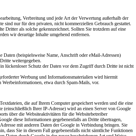
 Bearbeitung, Verbreitung und jede Art der Verwertung außerhalb der
 sind nur für den privaten, nicht kommerziellen Gebrauch gestattet.
te Dritter als solche gekennzeichnet. Sollten Sie trotzdem auf eine
den wir derartige Inhalte umgehend entfernen.
e Daten (beispielsweise Name, Anschrift oder eMail-Adressen)
 Dritte weitergegeben.
n lückenloser Schutz der Daten vor dem Zugriff durch Dritte ist nicht
eforderter Werbung und Informationsmaterialien wird hiermit
von Werbeinformationen, etwa durch Spam-Mails, vor.
Textdateien, die auf Ihrem Computer gespeichert werden und die eine
 (einschließlich Ihrer IP-Adresse) wird an einen Server von Google
ts über die Websiteaktivitäten für die Websitebetreiber
ogle diese Informationen gegebenenfalls an Dritte übertragen,
P-Adresse mit anderen Daten der Google in Verbindung bringen. Sie
in, dass Sie in diesem Fall gegebenenfalls nicht sämtliche Funktionen
enen Daten durch Google in der zuvor beschriebenen Art und Weise